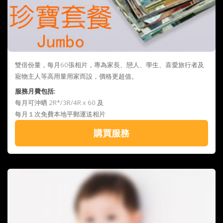
雙倍份量，每月60張相片，專為家長、戀人、學生、喜愛旅行者及
寵物主人等高用量用家而設，價格更超值。
服務月費包括:
每月可沖晒 2R*/3R/4R x 60 及
每月１次免費本地平郵運送相片
購買服務